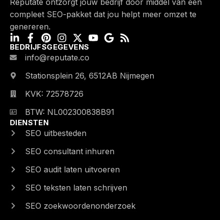
Reputate ontzorgt jouw bedrijf door middel van een
compleet SEO-pakket dat jou helpt meer omzet te
genereren.
L
F
P
I
X
Y
G
R
i
a
i
n
-
o
o
s
BEDRIJFSGEGEVENS
n
c
n
s
t
u
o
s
info@reputate.co
k
e
t
t
w
t
g
e
Stationsplein 26, 6512AB Nijmegen
b
e
a
i
u
l
d
o
r
g
t
b
e
KVK: 72578726
i
o
e
r
t
e
n
k
s
a
e
BTW: NL002300838B91
-
-
t
m
r
DIENSTEN
i
f
SEO uitbesteden
n
SEO consultant inhuren
SEO audit laten uitvoeren
SEO teksten laten schrijven
SEO zoekwoordenonderzoek