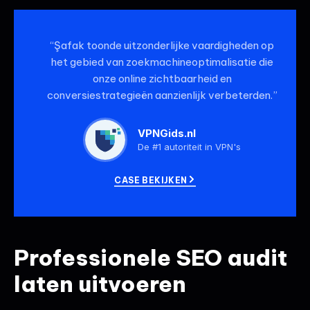
i
p
n
p
“Şafak toonde uitzonderlijke vaardigheden op
het gebied van zoekmachineoptimalisatie die
onze online zichtbaarheid en
conversiestrategieën aanzienlijk verbeterden.”
VPNGids.nl
De #1 autoriteit in VPN's
CASE BEKIJKEN
Professionele SEO audit
laten uitvoeren