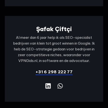
Şafak Çiftçi
Al meer dan 6 jaar help ik als SEO-specialist
bedrijven van klein tot groot winnen in Google. Ik
heb de SEO-strategie gedaan voor bedrijven in
zeer competitieve niches, waaronder voor
VPNGids.nl, in software en de advocatuur.
+31 6 298 222 77
L
W
i
h
n
a
k
t
e
s
d
a