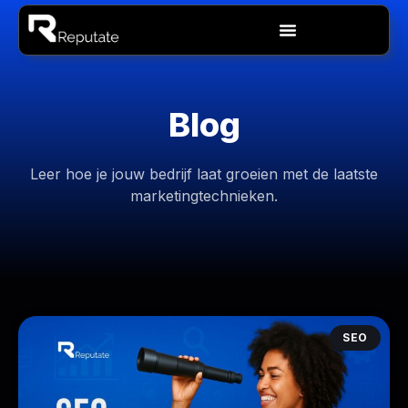
Ga
Menu
naar
de
inhoud
Blog
Leer hoe je jouw bedrijf laat groeien met de laatste
marketingtechnieken.
SEO