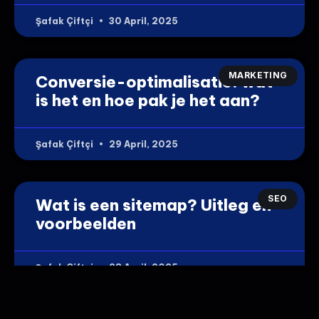
Şafak Çiftçi
30 April, 2025
MARKETING
Conversie-optimalisatie: wat
is het en hoe pak je het aan?
Şafak Çiftçi
29 April, 2025
SEO
Wat is een sitemap? Uitleg en
voorbeelden
Şafak Çiftçi
28 April, 2025