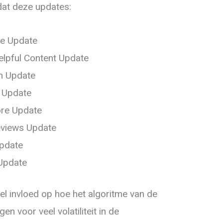
dat deze updates:
re Update
lpful Content Update
m Update
 Update
re Update
views Update
pdate
Update
l invloed op hoe het algoritme van de
n voor veel volatiliteit in de