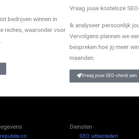
Vraag jouw kosteloze
SEO
ist bedrijven winnen in
Ik analyseer persoonlijk j
ve niches, waaronder voor
Vervolgens plannen we een
.
bespreken hoe jij meer wi
maanden.
Vraag jouw SEO-check aan
gegevens
Diensten
reputate.co
SEO uitbesteden