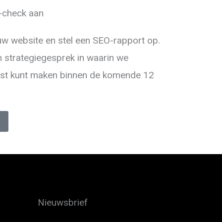
-check
aan
ouw website en stel een SEO-rapport op.
 strategiegesprek in waarin we
nst kunt maken binnen de komende 12
Nieuwsbrief