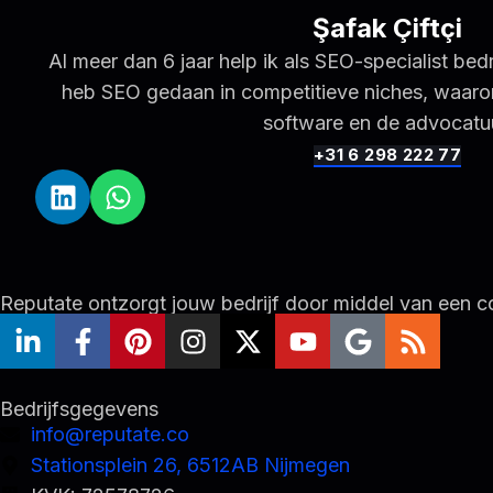
Şafak Çiftçi
Al meer dan 6 jaar help ik als SEO-specialist bed
heb SEO gedaan in competitieve niches, waaron
software en de advocatu
+31 6 298 222 77
L
W
i
h
n
a
k
t
e
s
Reputate ontzorgt jouw bedrijf door middel van een 
d
a
L
F
P
I
X
Y
G
R
i
p
i
a
i
n
-
o
o
s
n
p
n
c
n
s
t
u
o
s
k
e
t
t
w
t
g
Bedrijfsgegevens
e
b
e
a
i
u
l
info@reputate.co
d
o
r
g
t
b
e
Stationsplein 26, 6512AB Nijmegen
i
o
e
r
t
e