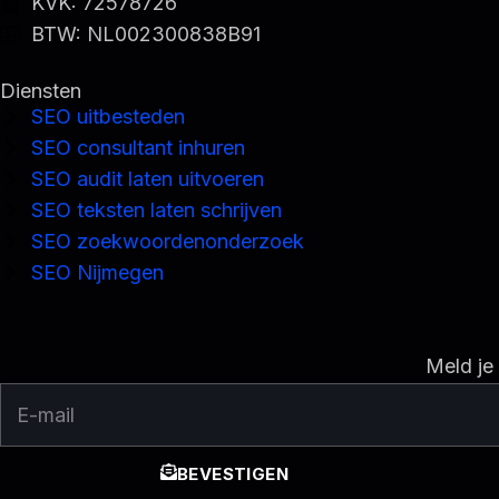
KVK: 72578726
n
k
s
a
e
BTW: NL002300838B91
-
-
t
m
r
i
f
Diensten
n
SEO uitbesteden
SEO consultant inhuren
SEO audit laten uitvoeren
SEO teksten laten schrijven
SEO zoekwoordenonderzoek
SEO Nijmegen
Meld je
E-
MAIL
BEVESTIGEN